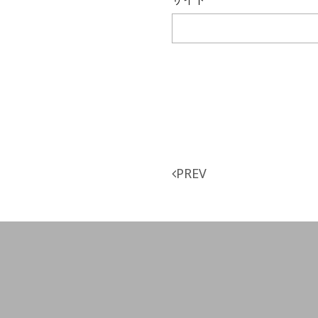
PREV
投
稿
ナ
ビ